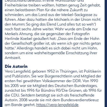
Deutschland bewusst in eine Wohlstands- und
Freiheitskrise treiben wollten, hätten genug Zeit gehabt,
einen belastbaren Plan für die nähere Zukunft zu
schmieden, um das Land aus der Merkel-Sackgasse zu
führen. Aber dazu hatten die Michaels in der Union nicht
den Mumm: So ging das Elend („und alles tut so weh“)
noch fast sechs Jahre weiter. Wahr wurde am Ende nur
Merkels Ahnung, die sie gegenüber der Fotografin
Herlinde Koebel geäußert hat: „Dass am Ende der Hohn
der Gesellschaft größer ist, als wenn ich gar nichts getan
hätte.“ Allerdings handelt es sich dabei nicht um Hohn,
sondern um eine wahrheitsgemäße Einschätzung ihrer
Amtszeit.
Die Autorin
Vera Lengsfeld, geboren 1952 in Thüringen, ist Politikerin
und Publizistin. Sie war Bürgerrechtlerin und Mitglied der
ersten frei gewählten Volkskammer der DDR. Von 1990
bis 2005 war sie Mitglied des Deutschen Bundestages,
zunächst bis 1996 für Bündnis 90/Die Grünen, ab 1996 für
die CDU. Seitdem betätigt sie sich als freischaffende
Autorin. 2008 wurde sie mit dem Bundesverdienstkreuz
am Bande geehrt.
https://vera-lengsfeld.de