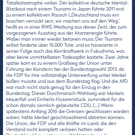
Totalkatastrophe vorbei. Der kollektive deutsche Mental-
Blackout nach einem Tsunami in Japan führte 2011 erst
zu einem kollektiven Rausch („Deutschland muss ein
bisschen verrückt sein, wir machen uns auf den Weg“,
heißt es in einer RWE-Werbung aus dieser Zeit), der zum
vorgezogenen Ausstieg aus der Atomenergie führte.
Wobei man immer wieder betonen muss: Der Tsunami
selbst forderte über 15.000 Tote, und es havarierte in
seiner Folge auch das Kernkraftwerk in Fukushima, was
aber keine unmittelbaren Todesopfer kostete. Zwei Jahre
später kam es zu einem Großsieg der Union unter
Führung der Kanzlerin bei der Bundestagswahl 2013, da
die FDP für ihre vollständige Unterwerfung unter Merkel
büßen musste und aus dem Bundestag flog. Und die AfD
war noch nicht stark genug für den Einzug in den
Bundestag. Dieser Durchmarsch-Wahlsieg war Merkels
Mauerfall und Einheits-Husarenstück, zumindest für die
schon damals ziemlich gebeutelte CDU. […] Wenn
spätestens Anfang 2016 die Grenzen geschlossen worden
wären, hätte Merkel gesichtswahrend abtreten können.
Die Union, die FDP und alle Kräfte im Land, die den
Verstand nicht komplett verloren hatten oder