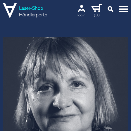
login
( 0 )