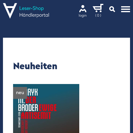
login
( 0 )
Neuheiten
neu