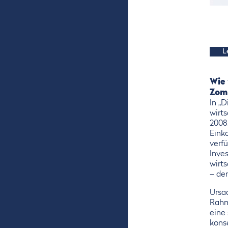
L
Wie 
Zomb
In „D
wirt
2008
Eink
verf
Inves
wirt
– de
Ursac
Rahm
eine 
konse