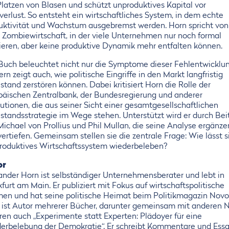
Platzen von Blasen und schützt unproduktives Kapital vor
erlust. So entsteht ein wirtschaftliches System, in dem echte
uktivität und Wachstum ausgebremst werden. Horn spricht von
r Zombiewirtschaft, in der viele Unternehmen nur noch formal
tieren, aber keine produktive Dynamik mehr entfalten können.
Buch beleuchtet nicht nur die Symptome dieser Fehlentwicklun
rn zeigt auch, wie politische Eingriffe in den Markt langfristig
tand zerstören können. Dabei kritisiert Horn die Rolle der
päischen Zentralbank, der Bundesregierung und anderer
tutionen, die aus seiner Sicht einer gesamtgesellschaftlichen
standsstrategie im Wege stehen. Unterstützt wird er durch Bei
Michael von Prollius und Phil Mullan, die seine Analyse ergänze
ertiefen. Gemeinsam stellen sie die zentrale Frage: Wie lässt s
produktives Wirtschaftssystem wiederbeleben?
or
ander Horn ist selbständiger Unternehmensberater und lebt in
furt am Main. Er publiziert mit Fokus auf wirtschaftspolitische
en und hat seine politische Heimat beim Politikmagazin Novo
 ist Autor mehrerer Bücher, darunter gemeinsam mit anderen 
ren auch „Experimente statt Experten: Plädoyer für eine
erbelebung der Demokratie“. Er schreibt Kommentare und Ess