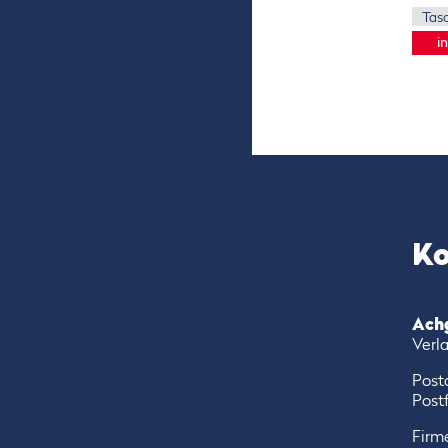
Ko
Ach
Verl
Post
Postf
Firme