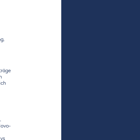
g,
träge
n
ich
.
Novo-
ays