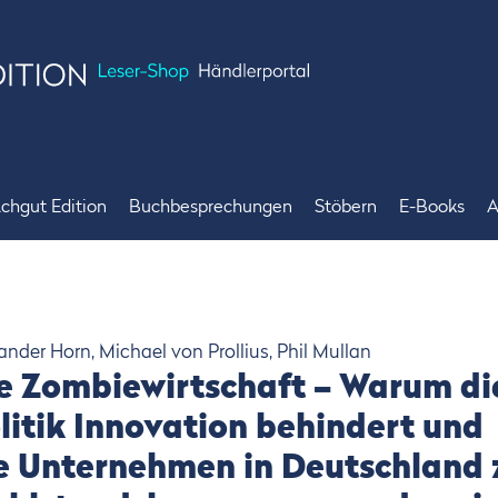
chgut Edition
Buchbesprechungen
Stöbern
E-Books
A
Bücher
Bestseller
Achgut Edition
Angebote
Merchandise
ander Horn, Michael von Prollius, Phil Mullan
e Zombiewirtschaft – Warum di
litik Innovation behindert und
e Unternehmen in Deutschland 