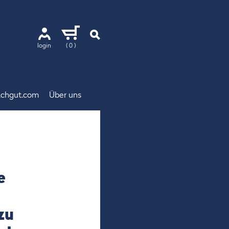
login
( 0 )
chgut.com
Über uns
e
zu