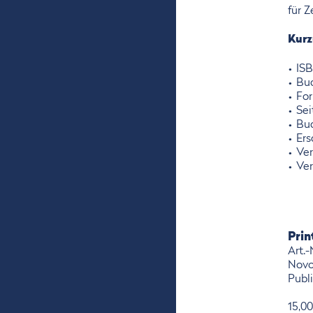
für Z
Kurz
ISB
Buc
Fo
Sei
Buc
Ers
Ver
Ver
Pri
Art.
Novo
Publ
15,0