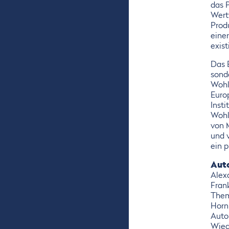
das 
Wertv
Prod
eine
exis
Das 
sonde
Wohls
Euro
Insti
Wohl
von 
und v
ein 
Aut
Alex
Frank
Them
Horn
Auto
Wied