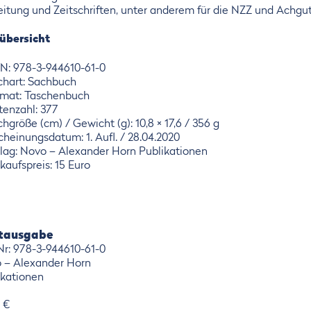
eitung und Zeitschriften, unter anderem für die NZZ und Achgut
übersicht
N: 978-3-944610-61-0
hart: Sachbuch
rmat: Taschenbuch
tenzahl: 377
hgröße (cm) / Gewicht (g): 10,8 × 17,6 / 356 g
cheinungsdatum: 1. Aufl. / 28.04.2020
lag: Novo – Alexander Horn Publikationen
kaufspreis: 15 Euro
ntausgabe
-Nr: 978-3-944610-61-0
 – Alexander Horn
ikationen
0 €