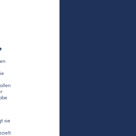
e
den
ie
ollen
er
gabe
t sie
ezielt