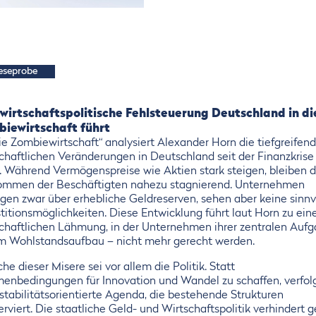
eseprobe
wirtschaftspolitische Fehlsteuerung Deutschland in di
iewirtschaft führt
ie Zombiewirtschaft“ analysiert Alexander Horn die tiefgreifen
schaftlichen Veränderungen in Deutschland seit der Finanzkrise
. Während Vermögenspreise wie Aktien stark steigen, bleiben d
ommen der Beschäftigten nahezu stagnierend. Unternehmen
ügen zwar über erhebliche Geldreserven, sehen aber keine sinnv
titionsmöglichkeiten. Diese Entwicklung führt laut Horn zu ein
schaftlichen Lähmung, in der Unternehmen ihrer zentralen Auf
m Wohlstandsaufbau – nicht mehr gerecht werden.
he dieser Misere sei vor allem die Politik. Statt
enbedingungen für Innovation und Wandel zu schaffen, verfolg
stabilitätsorientierte Agenda, die bestehende Strukturen
rviert. Die staatliche Geld- und Wirtschaftspolitik verhindert g