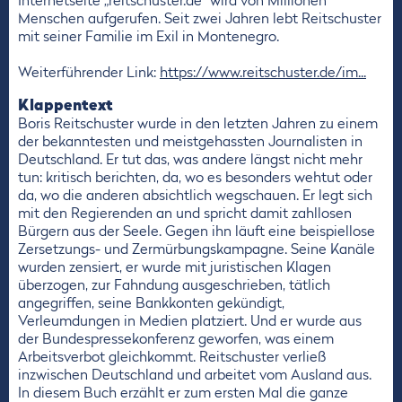
Internetseite „reitschuster.de“ wird von Millionen
Menschen aufgerufen. Seit zwei Jahren lebt Reitschuster
mit seiner Familie im Exil in Montenegro.
Weiterführender Link:
https://www.reitschuster.de/im...
Klappentext
Boris Reitschuster wurde in den letzten Jahren zu einem
der bekanntesten und meistgehassten Journalisten in
Deutschland. Er tut das, was andere längst nicht mehr
tun: kritisch berichten, da, wo es besonders wehtut oder
da, wo die anderen absichtlich wegschauen. Er legt sich
mit den Regierenden an und spricht damit zahllosen
Bürgern aus der Seele. Gegen ihn läuft eine beispiellose
Zersetzungs- und Zermürbungskampagne. Seine Kanäle
wurden zensiert, er wurde mit juristischen Klagen
überzogen, zur Fahndung ausgeschrieben, tätlich
angegriffen, seine Bankkonten gekündigt,
Verleumdungen in Medien platziert. Und er wurde aus
der Bundespressekonferenz geworfen, was einem
Arbeitsverbot gleichkommt. Reitschuster verließ
inzwischen Deutschland und arbeitet vom Ausland aus.
In diesem Buch erzählt er zum ersten Mal die ganze