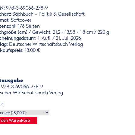
BN:
978-3-69066-278-9
hart:
Sachbuch – Politik & Gesellschaft
rmat:
Softcover
tenzahl:
176 Seiten
hgröße (cm) / Gewicht:
21,2 × 13,58 × 1,8 cm / 220 g
scheinungsdatum:
1. Aufl. / 21. Juli 2026
lag:
Deutscher Wirtschaftsbuch Verlag
kaufspreis:
18,00 €
ntausgabe
 978-3-69066-278-9
scher Wirtschaftsbuch Verlag
0 €