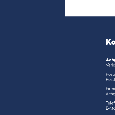
Ko
Ach
Verl
Post
Postf
Firme
Achg
Tele
E-Ma