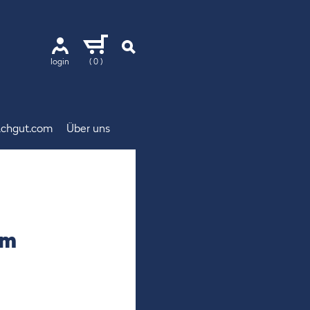
login
( 0 )
chgut.com
Über uns
um