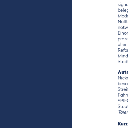
signa
bele
Mode
Null
notwe
Einor
proz
aller
Refo
Minde
Stadt
Aut
Nick
bevor
Stre
Fahr
SPIE
Staa
Tole
Kurz