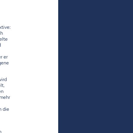
tive:
ch
elte
d
r er
gene
wird
lt,
en
 mehr
n die
n