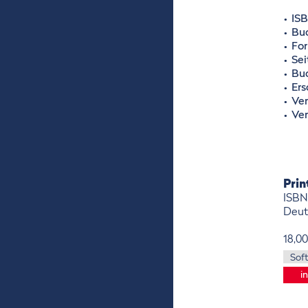
IS
Buc
Fo
Sei
Buc
Er
Ver
Ver
Pri
ISBN
Deut
18,0