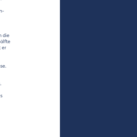
n-
n die
älfte
 er
se.
,
ls