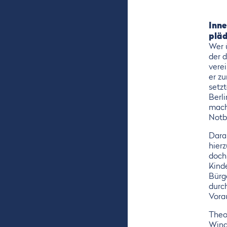
Inne
pläd
Wer ü
der d
vere
er zu
setz
Berli
mach
Notb
Dara
hierz
doch
Kind
Bürg
durch
Vora
Theo
Wind