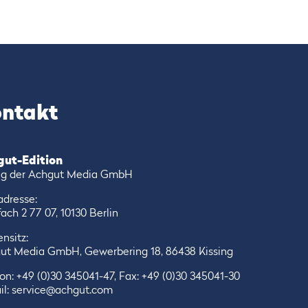
ntakt
gut-Edition
ag der Achgut Media GmbH
adresse:
ach 2 77 07, 10130 Berlin
nsitz:
ut Media GmbH, Gewerbering 18, 86438 Kissing
fon:
+49 (0)30 345041-47
, Fax: +49 (0)30 345041-30
il:
service@achgut.com