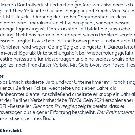
lisieren Kontrollverlust und ziehen größere Verstöße nach sich,
gt mit New York unter Giuliani, Singapur und Zürichs Vier-Säule
ll. Mit Hayeks „Ordnung der Freiheit“ argumentiert er, dass
toleranz dem Liberalismus nicht widerspricht, sondern dessen
ndige Ergänzung ist. Den stärksten Teil bildet die juristische
dnung: Nicht das materielle Strafrecht sei das Problem, sonder
essuale Trägheit zwischen Tat und Konsequenz – mehr als die H
 Verfahren wird wegen Geringfügigkeit eingestellt. Daraus leitet
rmvorschläge ab: Untersuchungshaft bei Wiederholungsgefahr,
stfreiheitsstrafe für Messertragen und eine professionalisierte
polizei nach Frankfurter Vorbild. Mit Geleitwort von Pascal Hes
or
olas Emrich studierte Jura und war Unternehmer im Franchising
 er zur Berliner Polizei wechselte und sieben Jahre als
ifenbeamter diente. Anschließend arbeitete er knapp ein Jahr a
er der Berliner Verkehrsbetriebe (BVG). Sein 2024 erschienener
GEL-Bestseller
Gier nach Privilegien
zeigte bereits, dass er
tsversagen aus eigener Erfahrung beschreibt.
Der Preis unserer
ranz
ist sein zehntes Buch.
übersicht