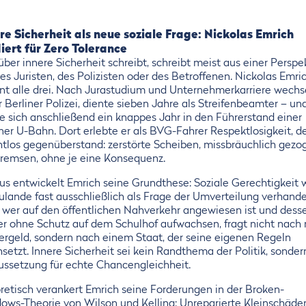
re Sicherheit als neue soziale Frage: Nickolas Emrich
iert für Zero Tolerance
ber innere Sicherheit schreibt, schreibt meist aus einer Perspek
es Juristen, des Polizisten oder des Betroffenen. Nickolas Emri
int alle drei. Nach Jurastudium und Unternehmerkarriere wechs
r Berliner Polizei, diente sieben Jahre als Streifenbeamter – un
te sich anschließend ein knappes Jahr in den Führerstand einer
ner U-Bahn. Dort erlebte er als BVG-Fahrer Respektlosigkeit, de
tlos gegenüberstand: zerstörte Scheiben, missbräuchlich gezo
remsen, ohne je eine Konsequenz.
us entwickelt Emrich seine Grundthese: Soziale Gerechtigkeit 
ulande fast ausschließlich als Frage der Umverteilung verhande
 wer auf den öffentlichen Nahverkehr angewiesen ist und dess
er ohne Schutz auf dem Schulhof aufwachsen, fragt nicht nach
ergeld, sondern nach einem Staat, der seine eigenen Regeln
setzt. Innere Sicherheit sei kein Randthema der Politik, sonder
ussetzung für echte Chancengleichheit.
retisch verankert Emrich seine Forderungen in der Broken-
ows-Theorie von Wilson und Kelling: Unreparierte Kleinschäde