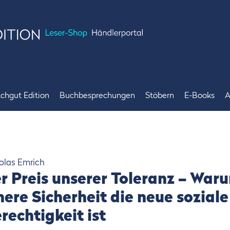
chgut Edition
Buchbesprechungen
Stöbern
E-Books
A
Bücher
Bestseller
Achgut Edition
Angebote
Merchandise
olas Emrich
r Preis unserer Toleranz – War
nere Sicherheit die neue soziale
rechtigkeit ist