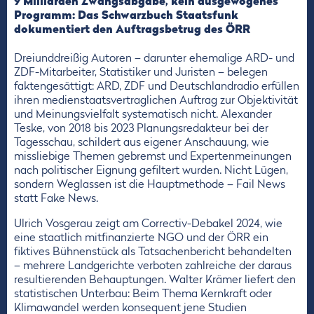
9 Milliarden Zwangsabgabe, kein ausgewogenes
Programm: Das Schwarzbuch Staatsfunk
dokumentiert den Auftragsbetrug des ÖRR
Dreiunddreißig Autoren – darunter ehemalige ARD- und
ZDF-Mitarbeiter, Statistiker und Juristen – belegen
faktengesättigt: ARD, ZDF und Deutschlandradio erfüllen
ihren medienstaatsvertraglichen Auftrag zur Objektivität
und Meinungsvielfalt systematisch nicht. Alexander
Teske, von 2018 bis 2023 Planungsredakteur bei der
Tagesschau, schildert aus eigener Anschauung, wie
missliebige Themen gebremst und Expertenmeinungen
nach politischer Eignung gefiltert wurden. Nicht Lügen,
sondern Weglassen ist die Hauptmethode – Fail News
statt Fake News.
Ulrich Vosgerau zeigt am Correctiv-Debakel 2024, wie
eine staatlich mitfinanzierte NGO und der ÖRR ein
fiktives Bühnenstück als Tatsachenbericht behandelten
– mehrere Landgerichte verboten zahlreiche der daraus
resultierenden Behauptungen. Walter Krämer liefert den
statistischen Unterbau: Beim Thema Kernkraft oder
Klimawandel werden konsequent jene Studien