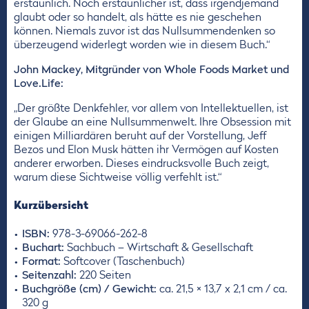
erstaunlich. Noch erstaunlicher ist, dass irgendjemand
glaubt oder so handelt, als hätte es nie geschehen
können. Niemals zuvor ist das Nullsummendenken so
überzeugend widerlegt worden wie in diesem Buch.“
John Mackey, Mitgründer von Whole Foods Market und
Love.Life:
„Der größte Denkfehler, vor allem von Intellektuellen, ist
der Glaube an eine Nullsummenwelt. Ihre Obsession mit
einigen Milliardären beruht auf der Vorstellung, Jeff
Bezos und Elon Musk hätten ihr Vermögen auf Kosten
anderer erworben. Dieses eindrucksvolle Buch zeigt,
warum diese Sichtweise völlig verfehlt ist.“
Kurzübersicht
ISBN:
978-3-69066-262-8
Buchart:
Sachbuch – Wirtschaft & Gesellschaft
Format:
Softcover (Taschenbuch)
Seitenzahl:
220 Seiten
Buchgröße (cm) / Gewicht:
ca. 21,5 × 13,7 x 2,1 cm / ca.
320 g