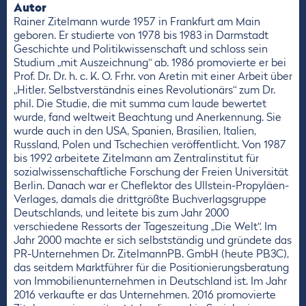
Autor
Rainer Zitelmann wurde 1957 in Frankfurt am Main
geboren. Er studierte von 1978 bis 1983 in Darmstadt
Geschichte und Politikwissenschaft und schloss sein
Studium „mit Auszeichnung“ ab. 1986 promovierte er bei
Prof. Dr. Dr. h. c. K. O. Frhr. von Aretin mit einer Arbeit über
„Hitler. Selbstverständnis eines Revolutionärs“ zum Dr.
phil. Die Studie, die mit summa cum laude bewertet
wurde, fand weltweit Beachtung und Anerkennung. Sie
wurde auch in den USA, Spanien, Brasilien, Italien,
Russland, Polen und Tschechien veröffentlicht. Von 1987
bis 1992 arbeitete Zitelmann am Zentralinstitut für
sozialwissenschaftliche Forschung der Freien Universität
Berlin. Danach war er Cheflektor des Ullstein-Propyläen-
Verlages, damals die drittgrößte Buchverlagsgruppe
Deutschlands, und leitete bis zum Jahr 2000
verschiedene Ressorts der Tageszeitung „Die Welt“. Im
Jahr 2000 machte er sich selbstständig und gründete das
PR-Unternehmen Dr. ZitelmannPB. GmbH (heute PB3C),
das seitdem Marktführer für die Positionierungsberatung
von Immobilienunternehmen in Deutschland ist. Im Jahr
2016 verkaufte er das Unternehmen. 2016 promovierte