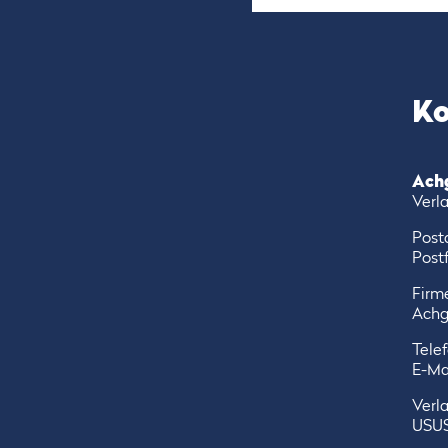
Ko
Ach
Verl
Post
Postf
Firme
Achg
Tele
E-Ma
Verla
USUS