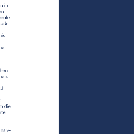
r
n in
en
onale
tärkt
r
nis
che
chen
men.
ch
t
m die
rte
nsiv-