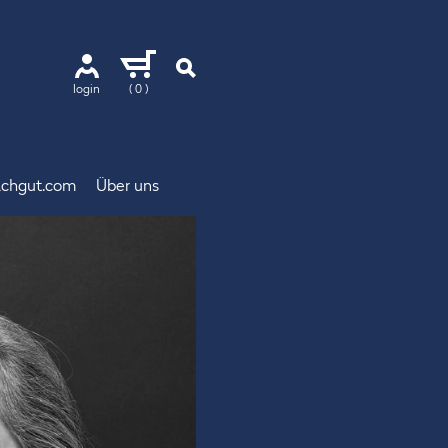
login
( 0 )
chgut.com
Über uns