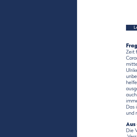
L
Frag
Zeit 
Coro
mitt
Ulri
unbe
helf
ausg
auch
imme
Das i
und 
Aus
Die 