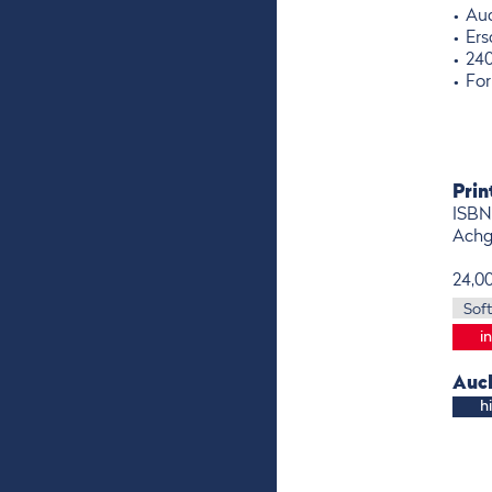
Auc
Ers
240
For
Pri
ISBN
Achg
24,0
Auch
h