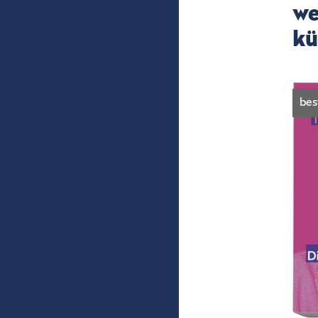
we
kü
bes