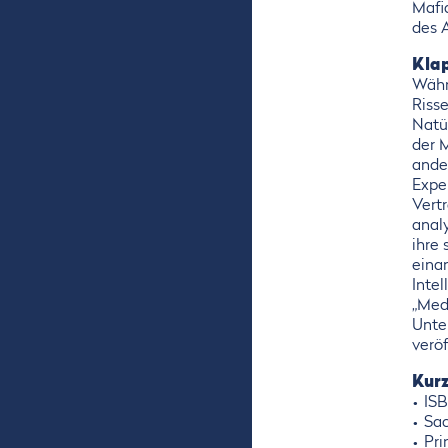
Mafi
des 
Kla
Währ
Risse
Natür
der 
ande
Expe
Vert
analy
ihre
eina
Inte
„Med
Unte
veröf
Kurz
IS
Sa
Pri