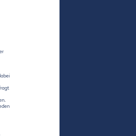
er
dabei
fragt
en.
reden