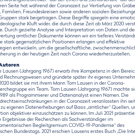
schwörungstheoretiker“ auf der einen und „Schlafschafe“ auf de
ren Seite hat während der Coronazeit zur Vertiefung von Gräbe
, Familien, Freundeskreisen sowie anderen sozialen Beziehung
Gruppen stark beigetragen. Diese Begriffe spiegeln eine emoti
deologische Kluft wider, die durch diese Zeit ab März 2020 vers
e. Durch gezielte Analyse und Interpretation von Daten und de
ertung amtlicher Dokumente können wir ein tieferes Verständ
ie stark gegensätzlichen Positionen erlangen und effektive
tegien entwickeln, um die gesellschaftliche, zwischenmenschli
herung in der heutigen Zeit nach Corona wiederherzustellen.
 Autoren
ke Lausen (Jahrgang 1967) erwarb ihre Kompetenz in den Berei
nd Rechnungswesen und gründete später ihr eigenes Unterneh
 2020 bildet sie mit ihrem Mann Tom Lausen in der Corona-
erchegruppe ein Team. Tom Lausen (Jahrgang 1967) machte si
 1989 als Programmierer und Datenanalyst einen Namen. Die
drechtseinschränkungen in der Coronazeit veranlassten ihn sei
 zu eigenen Datenerhebungen auf Basis „amtlicher“ Quellen, u
tion objektiver einzuschätzen zu können. Im Juli 2021 präsentie
ie Ergebnisse der Recherchen als Sachverständiger im
lamentarischen Begleitgremium COVID-19-Pandemie“ des
schen Bundestags. 2021 erschien Lausens erstes Buch „Die Inte