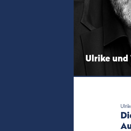
Ulrike und
Ulri
Di
Au