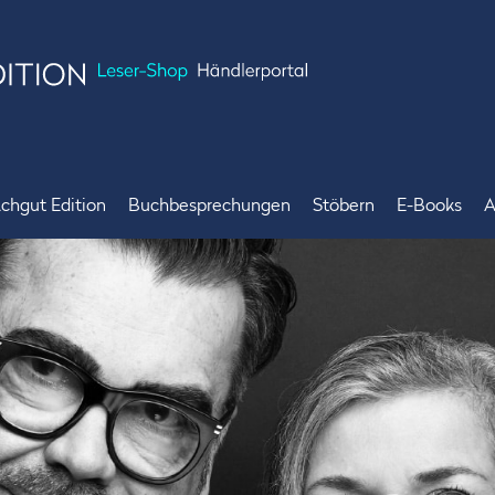
chgut Edition
Buchbesprechungen
Stöbern
E-Books
A
Bücher
Bestseller
Achgut Edition
Angebote
Merchandise