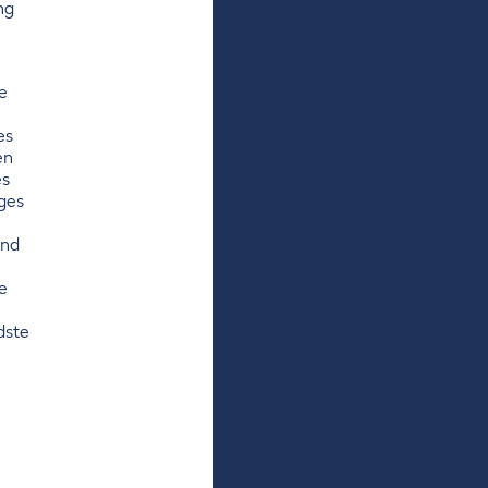
ng
e
es
en
es
ges
und
e
dste