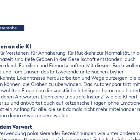
eseprobe
en an die KI
für Verstehen, für Annäherung, für Rückkehr zur Normalität. In d
nazeit sind tiefe Gräben in der Gesellschaft entstanden, auch
en durch Familien und Freundschaften. Mit diesem Buch wollen
ke und Tom Lausen das Entzweiende untersuchen, bisher
kannte Erkenntnisse herausarbeiten und Wege aufzeigen, die 
en können, die Gräben zu überwinden. Das Autorenpaar tritt mit
ewählten Fragen an die künstliche Intelligenz heran und hinter
 deren Antworten. Denn eine „neutrale Instanz“ wie die KI hört
r zu und antwortet auch auf ketzerische Fragen ohne Emotion
st ein Anfang für alle, die seit damals nicht mehr miteinander 
nun daran etwas ändern wollen.
 dem Vorwort
Verwendung polarisierender Bezeichnungen wie unter anderem