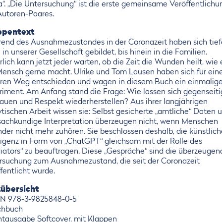
a“. „Die Untersuchung“ ist die erste gemeinsame Veröffentlichu
Autoren-Paares.
ppentext
end des Ausnahmezustandes in der Coronazeit haben sich tief
 in unserer Gesellschaft gebildet, bis hinein in die Familien.
lich kann jetzt jeder warten, ob die Zeit die Wunden heilt, wie 
Mensch gerne macht. Ulrike und Tom Lausen haben sich für ein
ren Weg entschieden und wagen in diesem Buch ein einmalig
riment. Am Anfang stand die Frage: Wie lassen sich gegenseiti
rauen und Respekt wiederherstellen? Aus ihrer langjährigen
tischen Arbeit wissen sie: Selbst gesicherte „amtliche“ Daten 
 sachkundige Interpretation überzeugen nicht, wenn Menschen
nder nicht mehr zuhören. Sie beschlossen deshalb, die künstlich
lligenz in Form von „ChatGPT“ gleichsam mit der Rolle des
iators“ zu beauftragen. Diese „Gespräche“ sind die überzeugen
rsuchung zum Ausnahmezustand, die seit der Coronazeit
fentlicht wurde.
übersicht
BN 978-3-9825848-0-5
chbuch
ntausgabe Softcover, mit Klappen