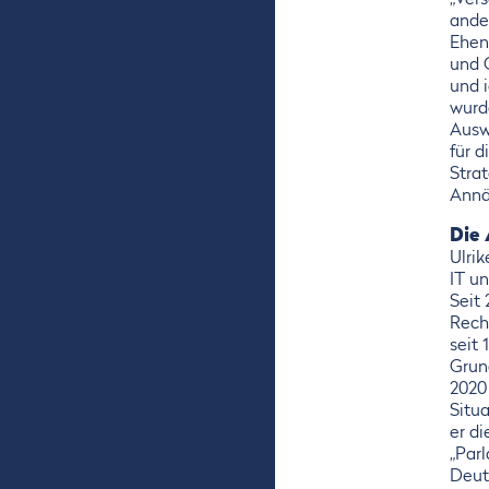
„Ver
ande
Ehen
und 
und i
wurd
Ausw
für d
Stra
Annä
Die
Ulri
IT u
Seit
Rech
seit
Grun
2020
Situa
er d
„Par
Deut