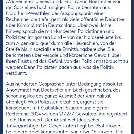
„Wir verlieren dieses Land.“ Für Liv von Boetticher war
der Satz eines hochrangigen Polizeibeamten aus
Nordrhein-Westfalen der Ausgangspunkt einer
Recherche, die tiefer geht als viele öffentliche Debatten
über Kriminalität in Deutschland. Über zwei Jahre
hinweg sprach sie mit Hunderten Polizistinnen und
Polizisten im ganzen Land – von der Nordseeküste bis
zum Alpenrand, quer durch alle Hierarchien, von der
Streife bis in spezialisierte Ermittlungsbereiche. Sie
berichteten über verbale und körperliche Gewalt, über
ihren Frust und das Gefühl, von der Politik missbraucht zu
werden: Denn Polizisten baden aus, was die Politik
versäumt.
Aus hunderten Gesprächen unter Bedingung absoluter
Anonymität hat Boetticher ein Buch geschrieben, das
schonungslos das ganze Ausmaß der Kriminalität
offenlegt. Was Polizisten erzählen, ergänzt sie
konsequent mit Statistiken, Studien und eigener
Recherche: 2024 wurden 217.277 Gewaltdelikte registriert
– ein Höchstwert. Der Anteil nichtdeutscher
Tatverдächtiger bei Gewalttaten liegt bei 35,4 Prozent
bei einem Bevölkerungsanteil von etwa 15 Prozent. Die