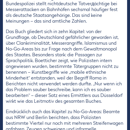
Bundespolizei stellt nichtdeutsche Tatverдächtige bei
Messerattacken an Bahnhöfen sechsmal häufiger fest
als deutsche Staatsangehörige. Das sind keine
Meinungen – das sind amtliche Zahlen.
Das Buch gliedert sich in zehn Kapitel: von der
Grundfrage, ob Deutschland gefährlicher geworden ist,
über Clankriminalität, Messerangriffe, Islamismus und
No-Go-Areas bis zur Frage nach dem Gewaltmonopol
des Staates. Besonders stark: die Passagen zur
Sprachpolitik. Boetticher zeigt, wie Polizisten intern
angewiesen wurden, bestimmte Tätergruppen nicht zu
benennen – Kunstbegriffe wie „mobile ethnische
Minderheit“ entstanden, weil der Begriff Roma in
Berichten nicht verwendet werden durfte. „Nur wenn ich
das Problem sauber beschreibe, kann ich es sauber
bearbeiten“ – dieser Satz eines Ermittlers aus Düsseldorf
wirkt wie das Leitmotiv des gesamten Buches.
Eindrücklich auch das Kapitel zu No-Go-Areas: Beamte
aus NRW und Berlin berichten, dass Polizisten
bestimmte Viertel nur noch mit mehreren Streifenwagen
anfahren, Zeugen schweigen und informelle