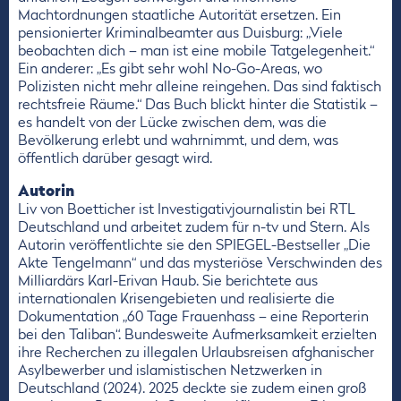
Machtordnungen staatliche Autorität ersetzen. Ein
pensionierter Kriminalbeamter aus Duisburg: „Viele
beobachten dich – man ist eine mobile Tatgelegenheit.“
Ein anderer: „Es gibt sehr wohl No-Go-Areas, wo
Polizisten nicht mehr alleine reingehen. Das sind faktisch
rechtsfreie Räume.“ Das Buch blickt hinter die Statistik –
es handelt von der Lücke zwischen dem, was die
Bevölkerung erlebt und wahrnimmt, und dem, was
öffentlich darüber gesagt wird.
Autorin
Liv von Boetticher ist Investigativjournalistin bei RTL
Deutschland und arbeitet zudem für n-tv und Stern. Als
Autorin veröffentlichte sie den SPIEGEL-Bestseller „Die
Akte Tengelmann“ und das mysteriöse Verschwinden des
Milliardärs Karl-Erivan Haub. Sie berichtete aus
internationalen Krisengebieten und realisierte die
Dokumentation „60 Tage Frauenhass – eine Reporterin
bei den Taliban“. Bundesweite Aufmerksamkeit erzielten
ihre Recherchen zu illegalen Urlaubsreisen afghanischer
Asylbewerber und islamistischen Netzwerken in
Deutschland (2024). 2025 deckte sie zudem einen groß