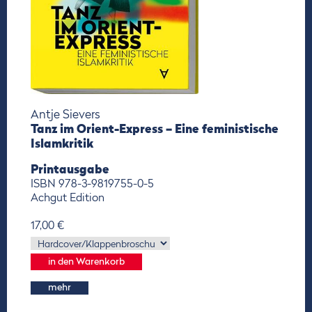
Antje Sievers
Tanz im Orient-Express – Eine feministische
Islamkritik
Printausgabe
ISBN 978-3-9819755-0-5
Achgut Edition
17,00 €
mehr