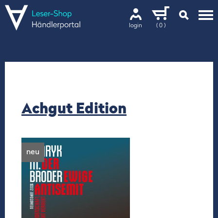
login
( 0 )
Achgut Edition
neu